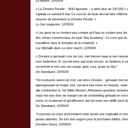
La Meuse, 10/05/04
« La Zinneke Parade – 3642 figurants – a attiré plus de 100 000 « z
capitale ce samedi 8 mai. Ce succès de foule devrait faire réfléchir
moyens de pérenniser la Zinneke Parade. »
Le Soir magazine, 12/05/04
« Les gens ne se rendent pas compte qu’il faut un soutien pour les i
des shows commerciaux du style ‘Star Academy’. Ce n’est que du
travaillons dans le domaine de la créativité. »
Luc Mishalle dans La Libre match, 12/05/04
« Zinneke is gemaakt voor de zon, met kleuren waar je een nieu
voor bedenken. Er zat wel eens wat bruin tussen, en fanfares in st
excentriek in een zee van oranje, geel, roze, groen en fluo.”
De Standaard, 10/05/04
“De kostuums waren de trots van deze Zinneke... gemaakt met een h
bijeengenaaid uit restjes stof, versierd met veren en hoepels, oude 
alle continenten in, het Wilde Westen, Afrikaanse grandeur, Azte
maar het was door de mangel van de verbeelding gehaald en verz
soms zo exuberant of geraffineerd, dat het meer een défilé werd d
De Standaard, 10/05/04
“Costumes et chars présentaient cette année une originalité et une 
jamais atteintes. De très bon augure pour la prochaine édition. Vi
Dernière Heure, 10/05/04