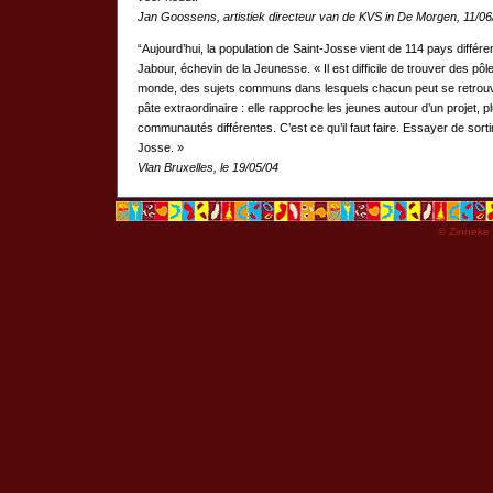
Jan Goossens, artistiek directeur van de KVS in De Morgen, 11/06
“Aujourd’hui, la population de Saint-Josse vient de 114 pays diffé
Jabour, échevin de la Jeunesse. « Il est difficile de trouver des pôle
monde, des sujets communs dans lesquels chacun peut se retrouve
pâte extraordinaire : elle rapproche les jeunes autour d’un projet, p
communautés différentes. C’est ce qu’il faut faire. Essayer de sortir 
Josse. »
Vlan Bruxelles, le 19/05/04
© Zinneke 