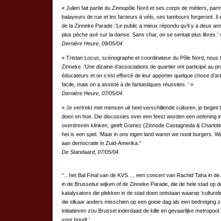
« Julien fait partie du Zinnopôle Nord et ses corps de métiers, par
balayeurs de rue et les facteurs à vélo, ses tambours forgeront. Il e
de la Zinneke Parade :’Le public a mieux répondu qu’il y a deux ans
plus pèche axé sur la danse. Sans char, on se sentait plus libres.’ 
Dernière Heure, 09/05/04
« Tristan Locus, scénographe et coordinateur du Pôle Nord, nous f
Zinneke :’Une dizaine d’associations de quartier ont participé au pro
éducateurs et on s’est efforcé de leur apporter quelque chose d’art
facile, mais on a assisté à de fantastiques réussites. ‘ »
Dernière Heure, 07/05/04
« Je vertrekt met mensen uit heel verschillende culturen, je begint t
doen en hoe. Die discussies over een feest worden een oefening i
overdreven klinken, geeft Gomez (Zinnode Castagneda & Charlotte
het is een spel. ‘Maar in ons eigen land waren we nooit burgers. Wi
aan democratie in Zuid-Amerika.”
De Standaard, 07/05/04
“…het Bal Final van de KVS…, een concert van Rachid Taha in de
in de Brusselse wijken of de Zinneke Parade, die de hele stad op de
katalysators die plekken in de stad doen ontstaan waarop ‘cultur
die elkaar anders misschien op een goeie dag als een bedreiging z
initiatieven zou Brussel inderdaad de kille en gevaarlijke metropool 
voor houdt.’