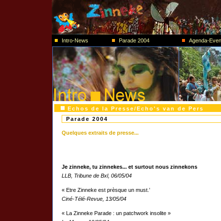
Intro-News
Parade 2004
Agenda-E
Echos de la Presse/Echo's van de Pers
Parade 2004
Quelques extraits de presse...
Je zinneke, tu zinnekes... et surtout nous zinnekons
LLB, Tribune de Bxl, 06/05/04
« Etre Zinneke est prèsque un must.’
Ciné-Télé-Revue, 13/05/04
« La Zinneke Parade : un patchwork insolite »